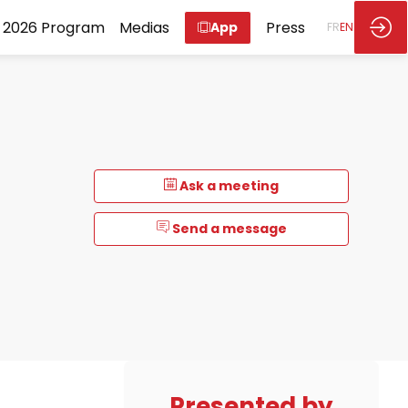
2026 Program
Medias
Press
App
FR
EN
Ask a meeting
Send a message
Presented by