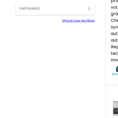
pro
vot
PARTENAIRES
grâ
Che
Effacer tous les filtres
syn
aut
aut
Rep
tec
inn