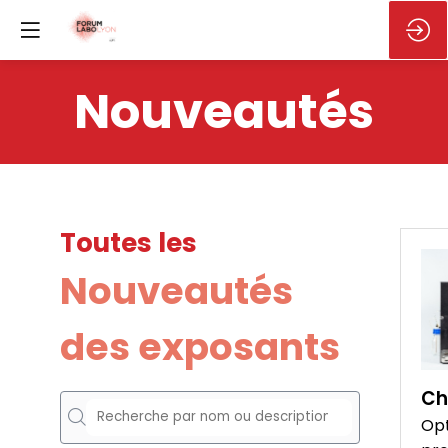
Nouveautés
Toutes les
Nouveautés
des exposants
Ch
Opt