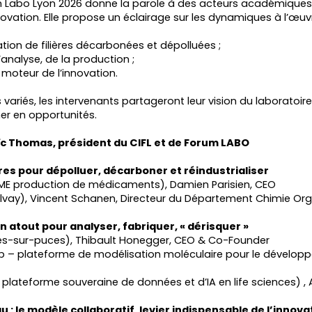
Labo Lyon 2026 donne la parole à des acteurs académiques et i
novation. Elle propose un éclairage sur les dynamiques à l’œuvr
uration de filières décarbonées et dépolluées ;
l’analyse, de la production ;
moteur de l’innovation.
variés, les intervenants partageront leur vision du laboratoire 
rmer en opportunités.
ïc Thomas, président du CIFL et de Forum LABO
ères pour dépolluer, décarboner et réindustrialiser
ME production de médicaments), Damien Parisien, CEO
olvay), Vincent Schanen, Directeur du Département Chimie Or
 un atout pour analyser, fabriquer, « dérisquer »
nes-sur-puces), Thibault Honegger, CEO & Co-Founder
 – plateforme de modélisation moléculaire pour le dévelop
plateforme souveraine de données et d’IA en life sciences)
u : le modèle collaboratif, levier indispensable de l’innov