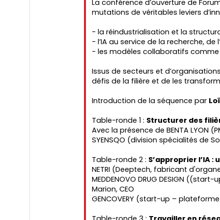
La conférence d’ouverture de Forum 
mutations de véritables leviers d’in
- la réindustrialisation et la struct
- l’IA au service de la recherche, de 
- les modèles collaboratifs comme 
Issus de secteurs et d’organisations 
défis de la filière et de les transfo
Introduction de la séquence par
Lo
Table-ronde 1 :
Structurer des fili
Avec la présence de BENTA LYON (P
SYENSQO (division spécialités de S
Table-ronde 2 :
S’approprier l’IA :
NETRI (Deeptech, fabricant d'orga
MEDDENOVO DRUG DESIGN ((start-up
Marion, CEO
GENCOVERY (start-up – plateforme 
Table-ronde 3 :
Travailler en résea