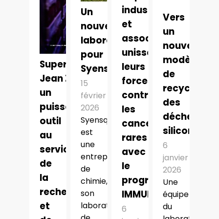
industriels
Un
Vers
et
nouveau
un
associations
laboratoire
nouveau
unissent
pour
modèle
Supercalculateur
leurs
Syensqo
de
Jean Zay :
forces
15
recyclage
un
contre
février
des
puissant
2026
les
déchets
Syensqo
outil
cancers
silicones
est
au
rares
une
6
service
avec
entreprise
janvier
de
le
de
2026
la
programme
chimie,
Une
recherche
son
IMMUNORARE5
équipe
et
laboratoire
du
6
de
laboratoire