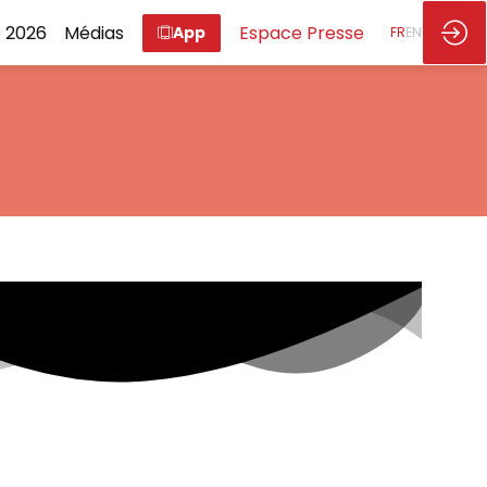
 2026
Médias
Espace Presse
App
FR
EN