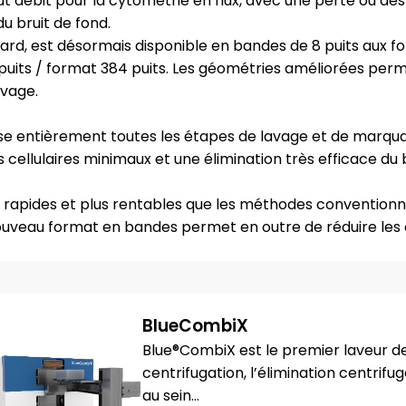
ut débit pour la cytométrie en flux, avec une perte ou 
du bruit de fond.
ard, est désormais disponible en bandes de 8 puits aux f
6 puits / format 384 puits. Les géométries améliorées per
avage.
e entièrement toutes les étapes de lavage et de marqua
ellulaires minimaux et une élimination très efficace du b
us rapides et plus rentables que les méthodes conventionn
veau format en bandes permet en outre de réduire les c
BlueCombiX
Blue®CombiX est le premier laveur de
centrifugation, l’élimination centrifu
au sein...