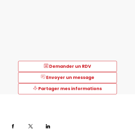
Demander un RDV
Envoyer un message
Partager mes informations
Description
Socorex,
entreprise
familiale