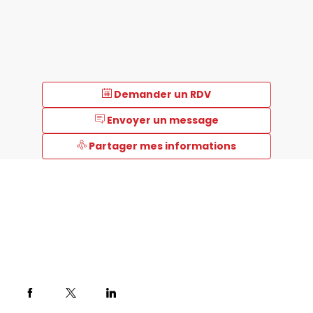
Demander un RDV
Envoyer un message
Partager mes informations
Description
Anton
Paar
conçoit
et
fabrique
des
instruments