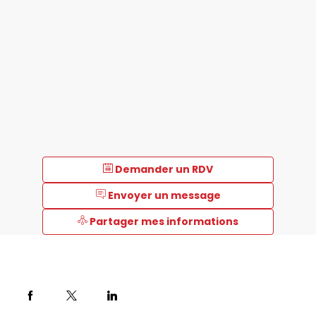
Demander un RDV
Envoyer un message
Partager mes informations
Description
Clinisys™,
fournisseur