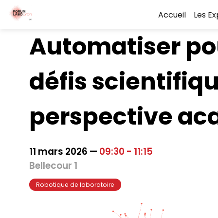
Accueil
Les E
Automatiser pou
défis scientifiq
perspective a
11 mars 2026
—
09:30
-
11:15
Bellecour 1
Robotique de laboratoire