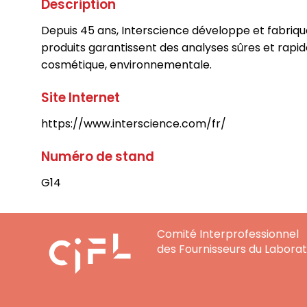
Description
Depuis 45 ans, Interscience développe et fabrique
produits garantissent des analyses sûres et rapid
cosmétique, environnementale.
Site Internet
https://www.interscience.com/fr/
Numéro de stand
G14
Comité Interprofessionnel
des Fournisseurs du Laborat