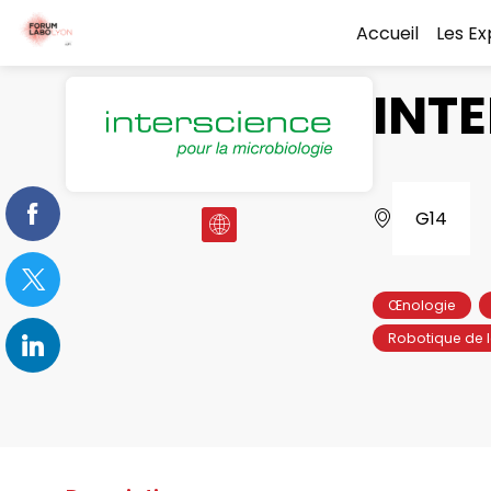
Accueil
Les E
INT
G14
Œnologie
Robotique de l