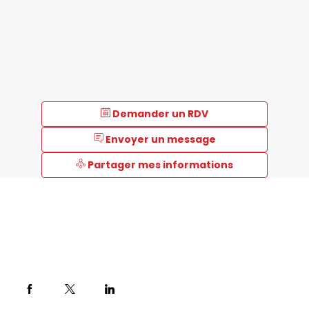
Demander un RDV
Envoyer un message
Partager mes informations
Description
Liebherr,
expert
du
froid
depuis