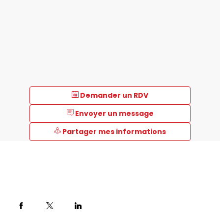
Demander un RDV
Envoyer un message
Partager mes informations
Description
LNEYA
propose
des
cryothermostats