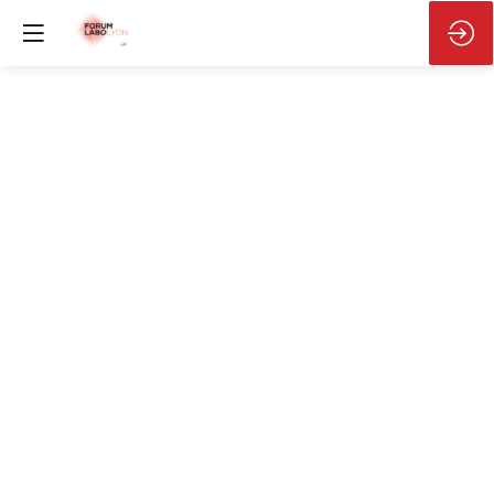
Pôle
Métrologie
-
Pitch
-