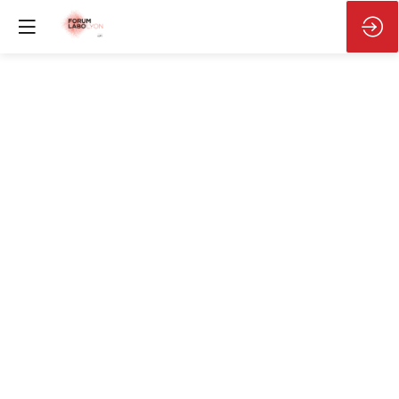
RMN
industrielle
:
voir
l’invisible