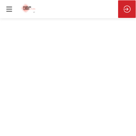
Automatiser
-
Conférence
d'ouverture
11
mars
2026