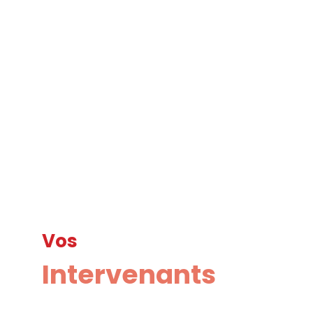
—
09:30
-
09:40
Bellecour
1
Robotique de laboratoire
Vos
Intervenants