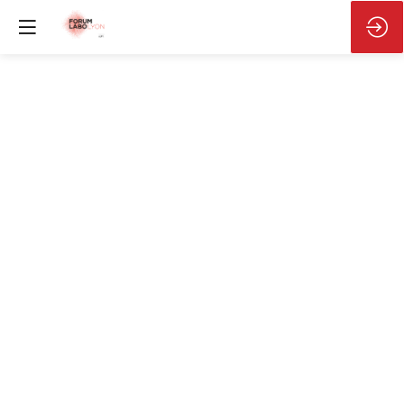
Créer
et
entretenir
son
réseau