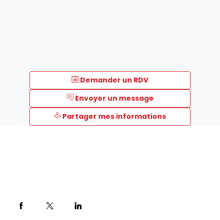
Demander un RDV
Envoyer un message
Partager mes informations
Description
Xylem
Analytics
:
Nous
résolvons