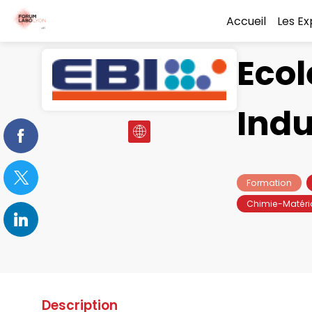
Accueil
Les E
Ecol
Indu
Formation
Chimie-Matéri
Description