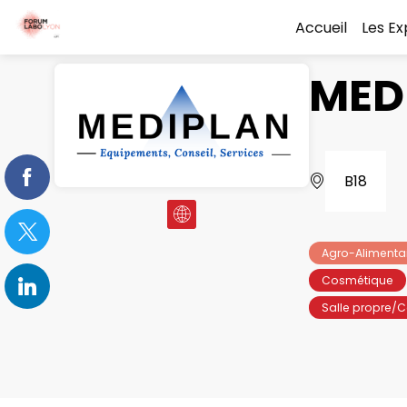
Accueil
Les E
MED
B18
Agro-Alimenta
Cosmétique
Salle propre/