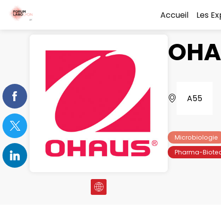
Accueil
Les E
OHA
A55
Microbiologie
Pharma-Biote