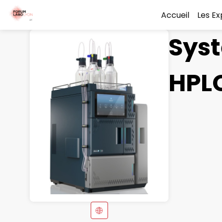
Accueil
Les E
Syst
HPL