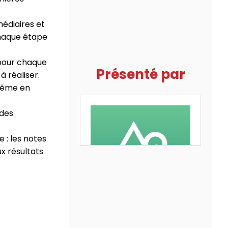
médiaires et
chaque étape
 pour chaque
Présenté par
à réaliser.
 même en
 des
e : les notes
x résultats