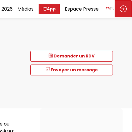
 2026
Médias
Espace Presse
App
FR
EN
Demander un RDV
Envoyer un message
e ou
emières