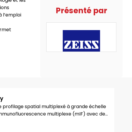
ogie et les
tions
Présenté par
à l’emploi
ermet
gy
 profilage spatial multiplexé à grande échelle
immunofluorescence multiplexe (mIF) avec de...