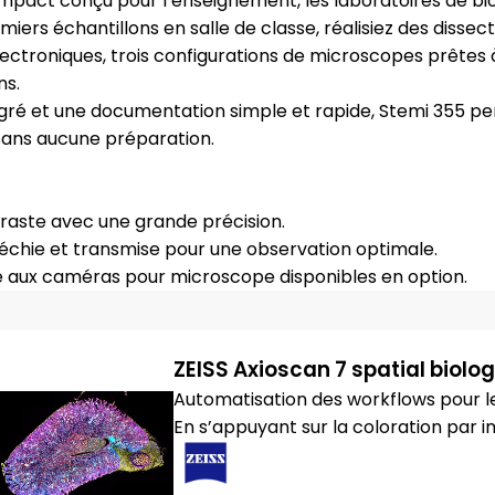
act conçu pour l’enseignement, les laboratoires de biol
miers échantillons en salle de classe, réalisiez des dissec
lectroniques, trois configurations de microscopes prêtes 
ns.
égré et une documentation simple et rapide, Stemi 355 p
 sans aucune préparation.
traste avec une grande précision.
fléchie et transmise pour une observation optimale.
 aux caméras pour microscope disponibles en option.
ZEISS Axioscan 7 spatial biolo
Automatisation des workflows pour le
En s’appuyant sur la coloration par 