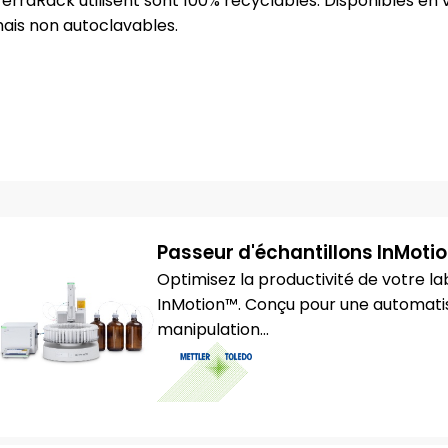
erraRack utilisent sont 100% recyclables. Disponibles en 
 mais non autoclavables.
Passeur d'échantillons InMoti
Optimisez la productivité de votre la
InMotion™. Conçu pour une automatisati
manipulation...