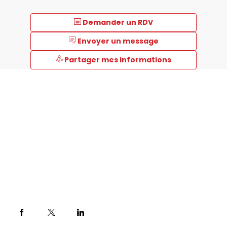
Demander un RDV
Envoyer un message
Partager mes informations
Description
Chambre
syndicale
des
fabricants
d’appareils
et
d’équipements
de
laboratoire.
En