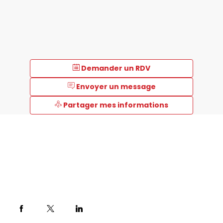
Demander un RDV
Envoyer un message
Partager mes informations
Description
Nos
principaux
instruments
offrent
des
solutions