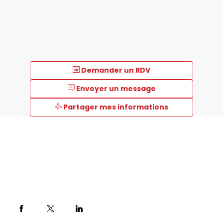
Demander un RDV
Envoyer un message
Partager mes informations
Description
Fisher
Scientific,
leader
sur
le
marché