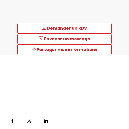
Demander un RDV
Envoyer un message
Partager mes informations
Description
Depuis
35
ans,
RITME
est
le
partenaire
stratégique