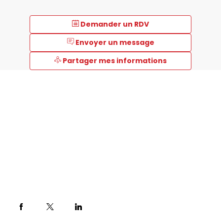
Demander un RDV
Envoyer un message
Partager mes informations
Description
MC2,
filiale
du
groupe
DUTSCHER,
accompagne
les
laboratoires
avec
des