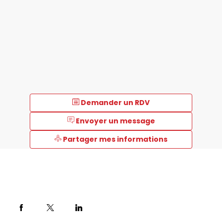
Demander un RDV
Envoyer un message
Partager mes informations
Description
Nous
vous
proposons
tout