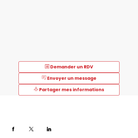
Demander un RDV
Envoyer un message
Partager mes informations
Description
Nous
sommes
un