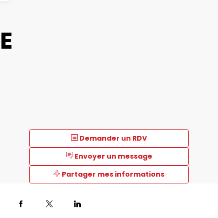
E
Demander un RDV
Envoyer un message
Partager mes informations
Description
AllChimie,