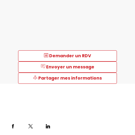
Demander un RDV
Envoyer un message
Partager mes informations
Description
Phenomenex
est
un
leader
technologique