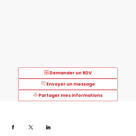
Demander un RDV
Envoyer un message
Partager mes informations
Description
Clinisys™,
fournisseur