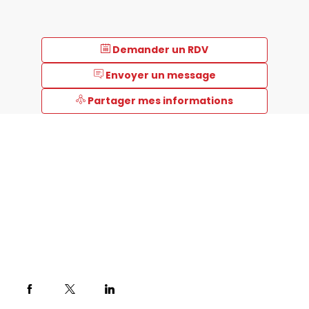
Demander un RDV
Envoyer un message
Partager mes informations
Description
Notre
technologie
du
vide
permet
à
nos