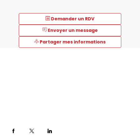
Demander un RDV
Envoyer un message
Partager mes informations
Description
JULABO
est
l'un
des
leaders
mondiaux
dans
la
fabrication
d'équipements