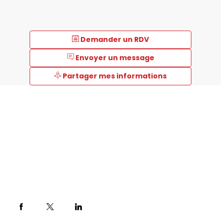
Demander un RDV
Envoyer un message
Partager mes informations
Description
Depuis
1971,
Trionyx
est
le
1er
fabricant
français
d'armoires