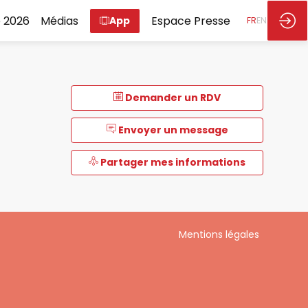
 2026
Médias
Espace Presse
App
FR
EN
Demander un RDV
Envoyer un message
Partager mes informations
Mentions légales