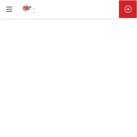
La
place
de
l’IA
dans