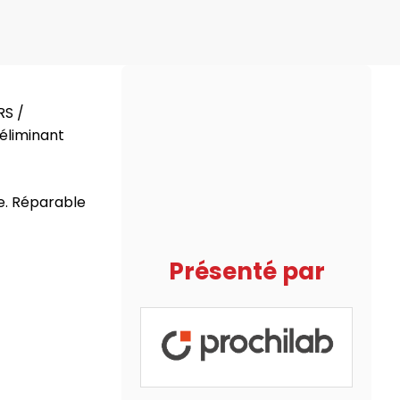
RS /
 éliminant
se. Réparable
Présenté par