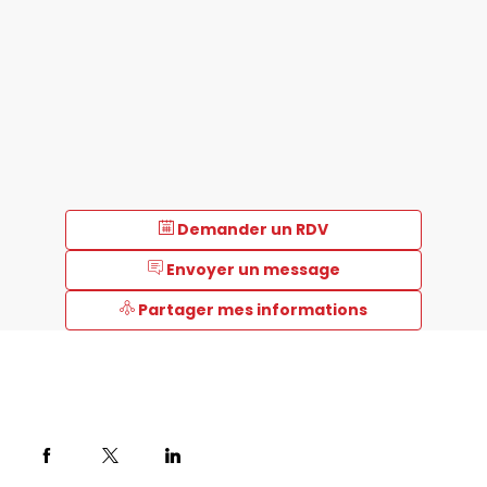
Demander un RDV
Envoyer un message
Partager mes informations
Description
Bio-
Rad
est