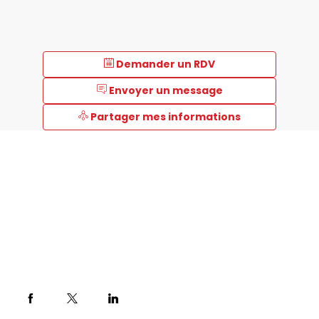
Demander un RDV
Envoyer un message
Partager mes informations
Description
DIAMIDEX
creates
a
safer
world
by
making
the