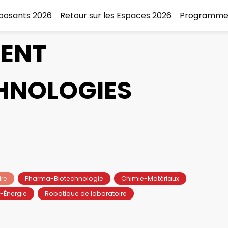
xposants 2026
Retour sur les Espaces 2026
Programme
LENT
HNOLOGIES
ire
Pharma-Biotechnologie
Chimie-Matériaux
-Énergie
Robotique de laboratoire