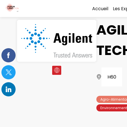
Accueil
Les E
AGI
TEC
H60
Agro-Alimenta
Environnement