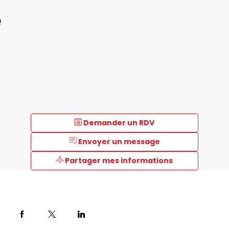
e
Demander un RDV
Envoyer un message
Partager mes informations
Description
Wimesure,
spécialiste