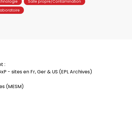
chnologie
Salle propre/Contamination
aboratoire
t :
P - sites en Fr, Ger & US (EPL Archives)
ues (MESM)