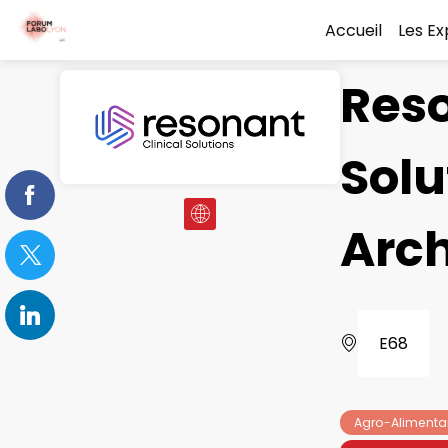
Accueil
Les E
Reso
Solu
Arc
E68
Agro-Alimenta