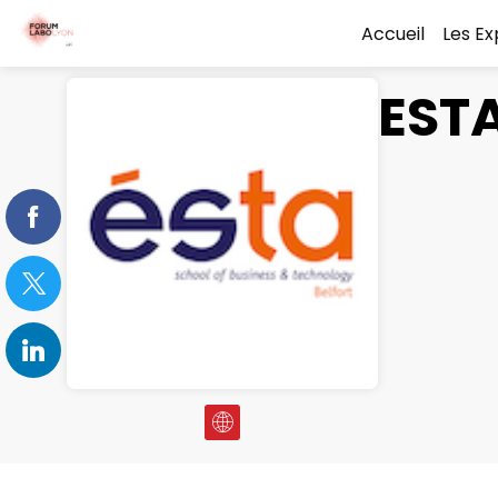
Accueil
Les E
EST