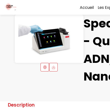
Accueil
Les E
Spe
- Qu
ADN
Nan
Description