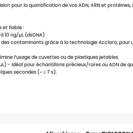
n pour la quantification de vos ADN, ARN et protéines
et fiable :
u’à 10 ng/µL (dsDNA)
on des contaminants grâce à la technologie Acclaro, pour 
limine l’usage de cuvettes ou de plastiques jetables.
2 µL) - Idéal pour échantillons précieux/rares ou ADN de qua
lques secondes (~ ≤ 7 s).