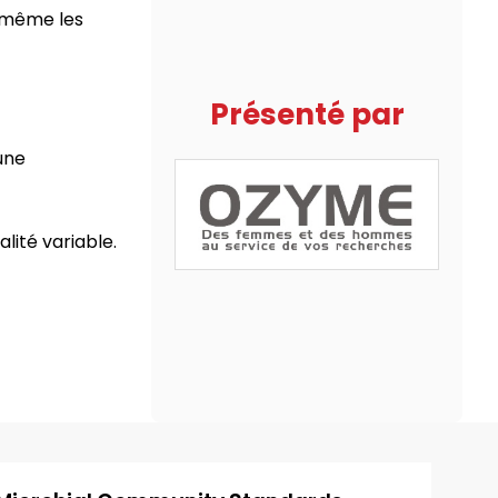
, même les
Présenté par
une
lité variable.