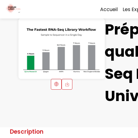
Accueil
Les E
Pré
qual
Seq 
Univ
Description