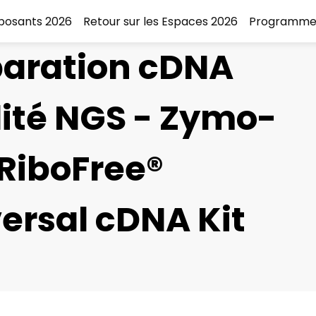
xposants 2026
Retour sur les Espaces 2026
Programme
paration cDNA
ité NGS - Zymo-
RiboFree®
ersal cDNA Kit