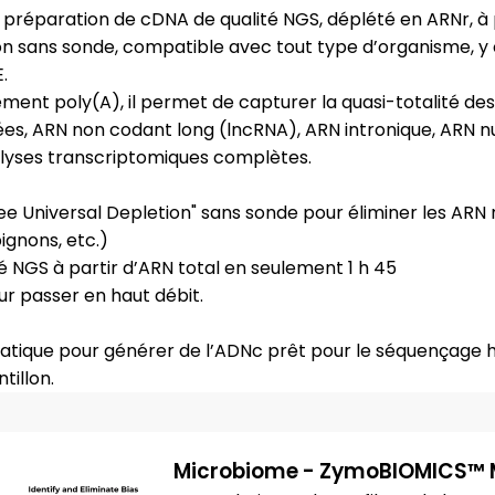
préparation de cDNA de qualité NGS, déplété en ARNr, à 
ion sans sonde, compatible avec tout type d’organisme, y
.
ment poly(A), il permet de capturer la quasi-totalité de
 ARN non codant long (lncRNA), ARN intronique, ARN nu
nalyses transcriptomiques complètes.
ree Universal Depletion" sans sonde pour éliminer les ARN
ignons, etc.)
é NGS à partir d’ARN total en seulement 1 h 45
ur passer en haut débit.
 pratique pour générer de l’ADNc prêt pour le séquençage 
tillon.
Microbiome - ZymoBIOMICS™ 